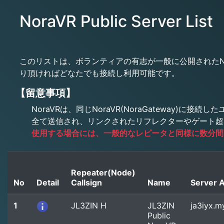
NoraVR Public Server List
このリストは、ボランティアの有志が一般に公開されたNo
り頂ければどなたでも接続し利用可能です。
【留意事項】
NoraVRは、同じNoraVR(NoraGateway)
全て送信され、リンクされたリフレクターやゲート超
使用する場合には、一般的なレピータと同様に数分間
Repeater(Node)
No
Detail
Callsign
Name
Server 
1
JL3ZIN H
JL3ZIN
ja3iyx.m
Public