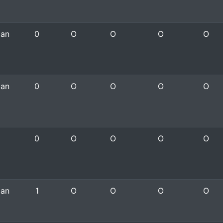
pan
0
O
O
O
O
pan
0
O
O
O
O
0
O
O
O
O
pan
1
O
O
O
O