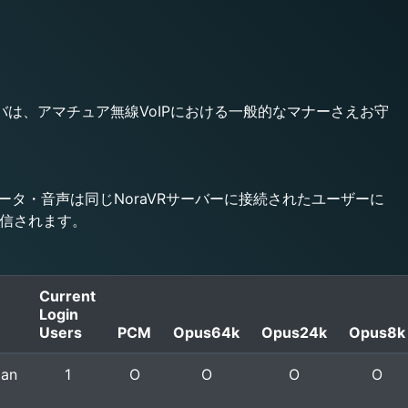
バは、アマチュア無線VoIPにおける一般的なマナーさえお守
信したデータ・音声は同じNoraVRサーバーに接続されたユーザーに
信されます。
Current
Login
Users
PCM
Opus64k
Opus24k
Opus8k
pan
1
O
O
O
O