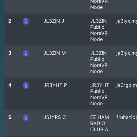
NoraVR
Node
2
JL3ZIN J
JL3ZIN
ja3iyx.m
Public
NoraVR
Node
3
JL3ZIN M
JL3ZIN
ja3iyx.m
Public
NoraVR
Node
4
JR3YHT P
JR3YHT
ja3rgq.m
Public
NoraVR
Node
5
JS1YPS C
FZ HAM
fruitszi
RADIO
CLUB A