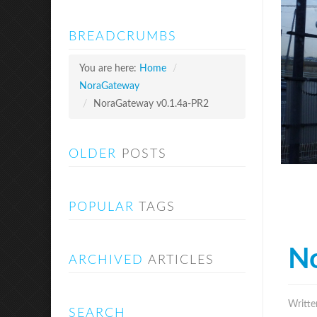
BREADCRUMBS
You are here:
Home
/
NoraGateway
/
NoraGateway v0.1.4a-PR2
OLDER
POSTS
POPULAR
TAGS
N
ARCHIVED
ARTICLES
Writte
SEARCH