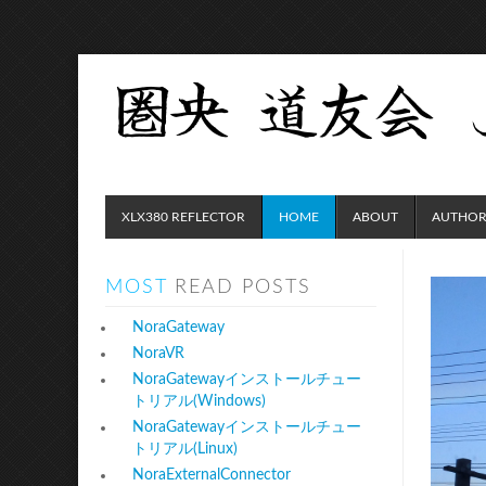
XLX380 REFLECTOR
HOME
ABOUT
AUTHOR
MOST
READ POSTS
NoraGateway
NoraVR
NoraGatewayインストールチュー
トリアル(Windows)
NoraGatewayインストールチュー
トリアル(Linux)
NoraExternalConnector