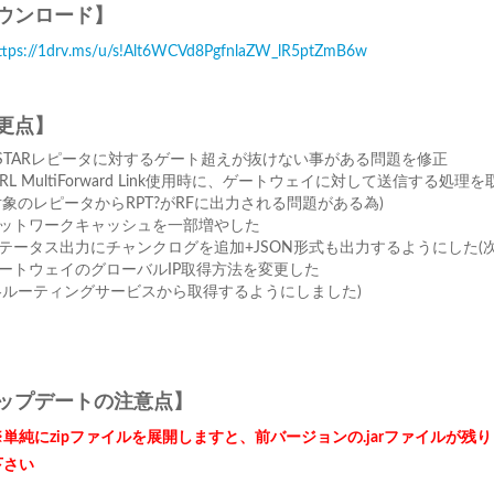
ウンロード】
ttps://1drv.ms/u/s!Alt6WCVd8PgfnlaZW_lR5ptZmB6w
更点】
STARレピータに対するゲート超えが抜けない事がある問題を修正
ARL MultiForward Link使用時に、ゲートウェイに対して送信する処理
対象のレピータからRPT?がRFに出力される問題がある為)
ットワークキャッシュを一部増やした
テータス出力にチャンクログを追加+JSON形式も出力するようにした(
ートウェイのグローバルIP取得方法を変更した
各ルーティングサービスから取得するようにしました)
ップデートの注意点】
※単純にzipファイルを展開しますと、前バージョンの.jarファイルが残
下さい