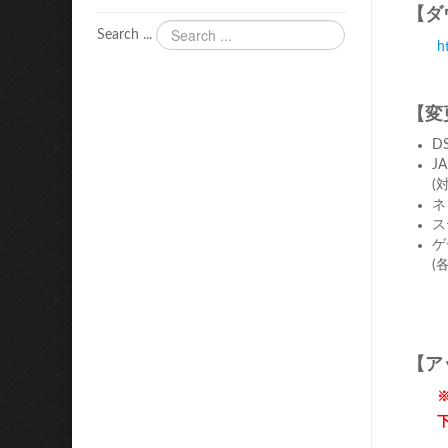
【ダ
Search ...
h
【変
D
J
(
ネ
ス
ゲ
(
【ア