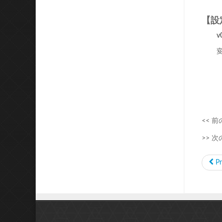
【設
<< 
>> 
P