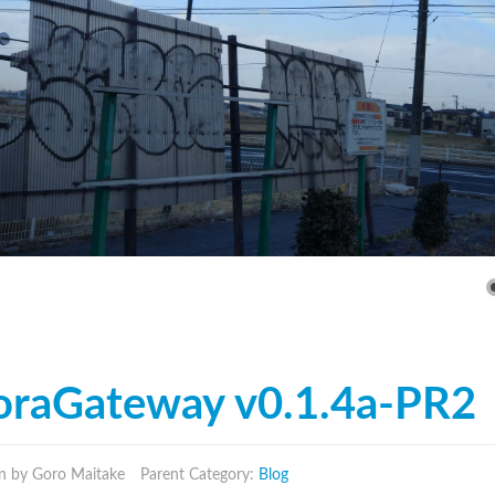
oraGateway v0.1.4a-PR2
n by Goro Maitake
Parent Category:
Blog