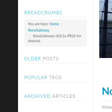
BREADCRUMBS
You are here:
Home
/
NoraGateway
/
NoraGateway v0.0.1a-PR26 for
Android
OLDER
POSTS
POPULAR
TAGS
No
ARCHIVED
ARTICLES
Writte