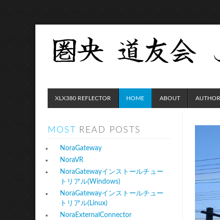
XLX380 REFLECTOR
HOME
ABOUT
AUTHOR
MOST
READ POSTS
NoraGateway
NoraVR
NoraGatewayインストールチュー
トリアル(Windows)
NoraGatewayインストールチュー
トリアル(Linux)
NoraExternalConnector