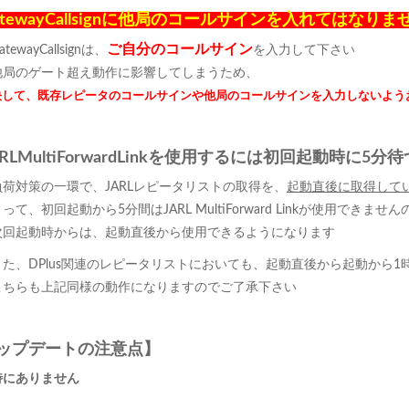
atewayCallsignに他局のコールサインを入れてはなりま
ご自分のコールサイン
atewayCallsignは、
を入力して下さい
他局のゲート超え動作に影響してしまうため、
決して、既存レピータのコールサインや他局のコールサインを入力しないよう
ARLMultiForwardLinkを使用するには初回起動時に
負荷対策の一環で、JARLレピータリストの取得を、
起動直後に取得して
って、初回起動から5分間はJARL MultiForward Linkが使用できま
次回起動時からは、起動直後から使用できるようになります
また、DPlus関連のレピータリストにおいても、起動直後から起動から
こちらも上記同様の動作になりますのでご了承下さい
ップデートの注意点】
特にありません