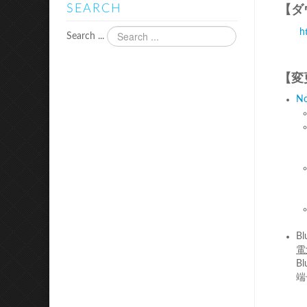
SEARCH
【ダ
h
Search ...
【変
No
B
電
B
端