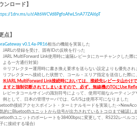
ウンロード】
ttps://1drv.ms/u/s!Alt6WCVd8PgfoAfwL5nA77ZAI6pT
更点】
raGateway v0.1.4a-PR16
相当の機能を実装した
JARLの登録を受け、固有IDの反映を行った
JARL MultiForward Link使用時に遠隔レピータにカーチャン
よる一方通行対策)
※リフレクター運用時に書き換え要求を送らない設定よりも優先され
リフレクターへ接続した状態で、コール・エリア指定を送信した際に
※JARL MultiForward Link接続時においては、接続先レピ
ますと強制切断されてしまいますので、
必ず、無線機のTOにUse Ref
レピータコールサインの識別符号によって、使用可能なルーティング
例として、日本の管理サーバでは、G/I/Sは使用不可になりました
luetooth接続アクセスポイント・ターミナルモードを実装した->NewAccessPo
気的にBluetoothユニットから信号が出力されているトコロまで確認
luetoothユニットのボーレートを38400bpsに変更して、RS232レ
子に接続する場合)