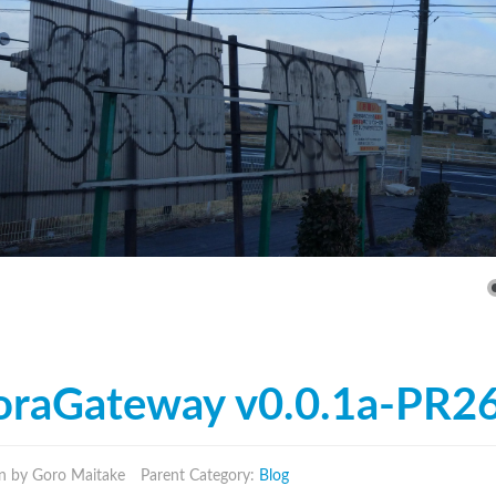
raGateway v0.0.1a-PR26
n by Goro Maitake
Parent Category:
Blog