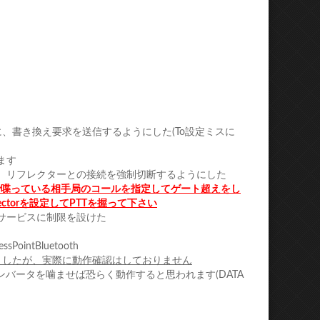
Print
Email
クした際に、書き換え要求を送信するようにした(To設定ミスに
ます
、リフレクターとの接続を強制切断するようにした
ータ山かけで喋っている相手局のコールを指定してゲート超えをし
lectorを設定してPTTを握って下さい
サービスに制限を設けた
intBluetooth
しましたが、実際に動作確認はしておりません
ベルコンバータを噛ませば恐らく動作すると思われます(DATA