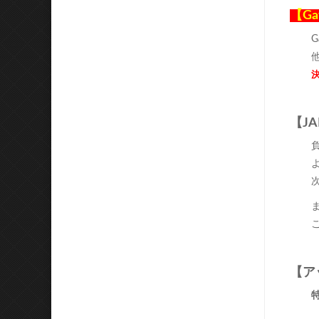
【G
G
【J
よ
【ア