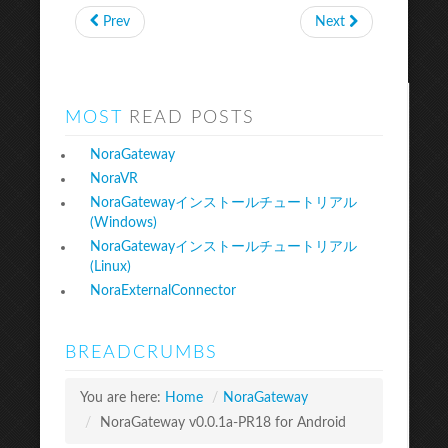
Prev
Next
MOST
READ POSTS
NoraGateway
NoraVR
NoraGatewayインストールチュートリアル
(Windows)
NoraGatewayインストールチュートリアル
(Linux)
NoraExternalConnector
BREADCRUMBS
You are here:
Home
/
NoraGateway
/
NoraGateway v0.0.1a-PR18 for Android