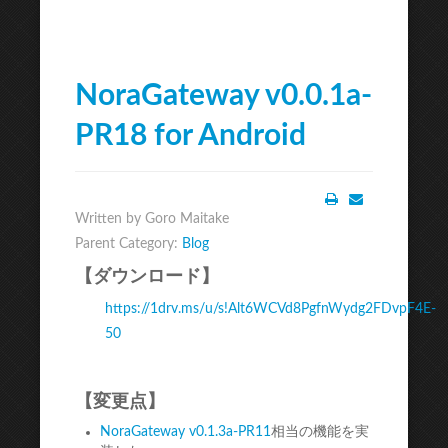
NoraGateway v0.0.1a-
PR18 for Android
Written by Goro Maitake
Print
Email
Parent Category:
Blog
【ダウンロード】
https://1drv.ms/u/s!Alt6WCVd8PgfnWydg2FDvpF4E-
50
【変更点】
NoraGateway v0.1.3a-PR11
相当の機能を実