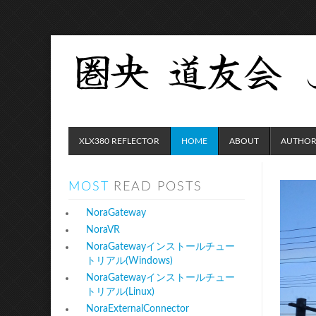
XLX380 REFLECTOR
HOME
ABOUT
AUTHOR
MOST
READ POSTS
NoraGateway
NoraVR
NoraGatewayインストールチュー
トリアル(Windows)
NoraGatewayインストールチュー
トリアル(Linux)
NoraExternalConnector