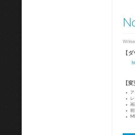
No
Writte
【ダ
h
【変
ア
レ
画
前
M