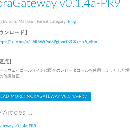
raGateway v0.1.4a-PR9
n by Goro Maitake
Parent Category:
Blog
ウンロード】
ttps://1drv.ms/u/s!Alt6WCVd8Pgfnmi02GKxHIx5_6Rm
更点】
ートウェイコールサインに既存のレピータコールを使用しようとした場
の他微修正
EAD MORE: NORAGATEWAY V0.1.4A-PR9
Articles ...
ateway v0.1.4a-PR8