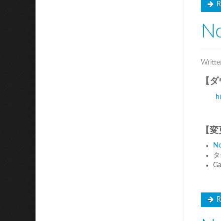
R
No
Writte
【ダ
h
【変
No
タ
G
R