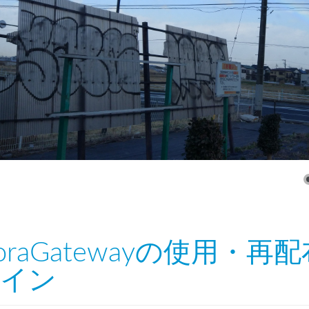
oraGatewayの使用・
イン