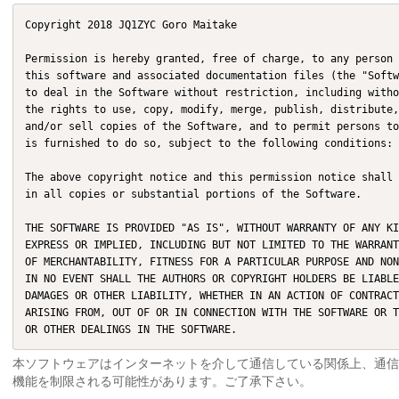
Copyright 2018 JQ1ZYC Goro Maitake

Permission is hereby granted, free of charge, to any person 
this software and associated documentation files (the "Softw
to deal in the Software without restriction, including witho
the rights to use, copy, modify, merge, publish, distribute,
and/or sell copies of the Software, and to permit persons to
is furnished to do so, subject to the following conditions:

The above copyright notice and this permission notice shall 
in all copies or substantial portions of the Software.

THE SOFTWARE IS PROVIDED "AS IS", WITHOUT WARRANTY OF ANY KI
EXPRESS OR IMPLIED, INCLUDING BUT NOT LIMITED TO THE WARRANT
OF MERCHANTABILITY, FITNESS FOR A PARTICULAR PURPOSE AND NON
IN NO EVENT SHALL THE AUTHORS OR COPYRIGHT HOLDERS BE LIABLE
DAMAGES OR OTHER LIABILITY, WHETHER IN AN ACTION OF CONTRACT
ARISING FROM, OUT OF OR IN CONNECTION WITH THE SOFTWARE OR T
OR OTHER DEALINGS IN THE SOFTWARE.​
本ソフトウェアはインターネットを介して通信している関係上、通信の
機能を制限される可能性があります。ご了承下さい。