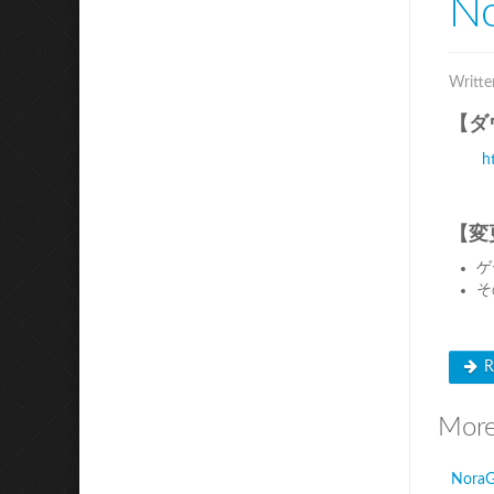
No
Writte
【ダ
h
【変
ゲ
そ
R
More 
NoraG