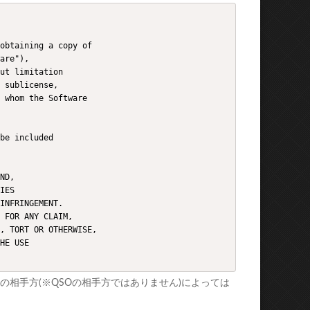
obtaining a copy of 

are"), 

ut limitation 

 sublicense, 

 whom the Software 

be included 

ND, 

IES 

INFRINGEMENT. 

 FOR ANY CLAIM, 

, TORT OR OTHERWISE,

HE USE 

相手方(※QSOの相手方ではありません)によっては