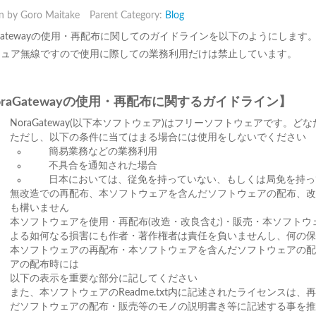
n by Goro Maitake
Parent Category:
Blog
aGatewayの使用・再配布に関してのガイドラインを以下のようにします
チュア無線ですので使用に際しての業務利用だけは禁止しています。
oraGatewayの使用・再配布に関するガイドライン】
NoraGateway(以下本ソフトウェア)はフリーソフトウェアです。
ただし、以下の条件に当てはまる場合には使用をしないでください
簡易業務などの業務利用
不具合を通知された場合
日本においては、従免を持っていない、もしくは局免を持っ
無改造での再配布、本ソフトウェアを含んだソフトウェアの配布、
も構いません
本ソフトウェアを使用・再配布(改造・改良含む)・販売・本ソフト
よる如何なる損害にも作者・著作権者は責任を負いませんし、何の保
本ソフトウェアの再配布・本ソフトウェアを含んだソフトウェアの
アの配布時には
以下の表示を重要な部分に記してください
また、本ソフトウェアのReadme.txt内に記述されたライセンスは
だソフトウェアの配布・販売等のモノの説明書き等に記述する事を推