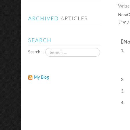
Writte
Nor
ARCHIVED
ARTICLES
アマ
SEARCH
【N
Search ...
My Blog