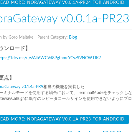
EAD MORE: NORAGATEWAY V0.0.1A-PR24 FOR ANDROID
raGateway v0.0.1a-PR23 
n by Goro Maitake
Parent Category:
Blog
ウンロード】
ttps://1drv.ms/u/s!Alt6WCVd8PgfnmcYCyzSVNCWTJK7
更点】
raGateway v0.1.4a-PR9
相当の機能を実装した
ーミナルモードを使用する場合において、TerminalModeをチェッ
atewayCallsignに既存のレピータコールサインを使用できないように
EAD MORE: NORAGATEWAY V0.0.1A-PR23 FOR ANDROID