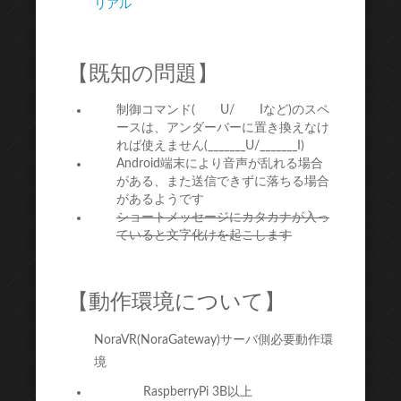
リアル
【既知の問題】
制御コマンド( U/ Iなど)のスペ
ースは、アンダーバーに置き換えなけ
れば使えません(_______U/_______I)
Android端末により音声が乱れる場合
がある、また送信できずに落ちる場合
があるようです
ショートメッセージにカタカナが入っ
ていると文字化けを起こします
【動作環境について】
NoraVR(NoraGateway)サーバ側必要動作環
境
RaspberryPi 3B以上