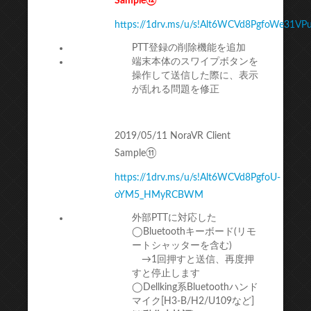
Sample⑫
https://1drv.ms/u/s!Alt6WCVd8PgfoWe31V
PTT登録の削除機能を追加
端末本体のスワイプボタンを
操作して送信した際に、表示
が乱れる問題を修正
2019/05/11 NoraVR Client
Sample⑪
https://1drv.ms/u/s!Alt6WCVd8PgfoU-
oYM5_HMyRCBWM
外部PTTに対応した
◯Bluetoothキーボード(リモ
ートシャッターを含む)
→1回押すと送信、再度押
すと停止します
◯Dellking系Bluetoothハンド
マイク[H3-B/H2/U109など]