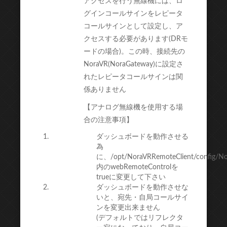
アクセスを行う無線機には、ロ
グインコールサインをレピータ
コールサインとして設定し、ア
クセスする必要があります(DRモ
ードの場合)。この時、接続先の
NoraVR(NoraGateway)に設定さ
れたレピータコールサインは関
係ありません
【アナログ無線機を使用する場
合の注意事項】
ダッシュボードを動作させる
為
に、/opt/NoraVRRemoteClient/config/No
内のwebRemoteControlを
trueに変更して下さい
ダッシュボードを動作させな
いと、宛先・自局コールサイ
ンを変更出来ません
(デフォルトではリフレクタ