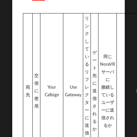
リ
ン
ク
し
て
ゲ
い
同じ
ー
る
NoraVR
ト
リ
サーバ
交
先
フ
に
信
に
宛
Your
Use
レ
接続し
に
送
先
Callsign
Gateway
ク
ている
使
信
タ
ユーザ
用
さ
ー
ーに送
れ
に
信され
る
送
るか
か
信