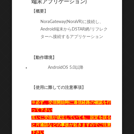
端末アプリケーション)
【概要】
NoraGateway(NoraVR)に接続し、
Android端末からDSTAR網/リフレク
ターへ接続するアプリケーション
【動作環境】
AndroidOS 5.0以降
【使用に際しての注意事項】
※必ず、交信開始時に通信経路の確認を行
って下さい
互いに交信が成立していても、設定を誤る
と片通話などの事故が起きますのでご注意
下さい