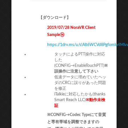
【ダウンロード】
2019/07/28 NoraVR Client
Sample⑭
https://1drv.ms/u/s!Alt6WCVd8Pgfomlu4Mlvw
タッチによるPTT操作に対応
した
(CONFIG→EnableTouchPTT)
※
誤操作に注意して下さい
低速データに埋めていたヘッ
ダのCRCに誤りがあった問題
を修正
iTalkieに対応したかも(thanks
Smart Reach LLC)
※動作未検
証
※CONFIG→Codec Typeにて音質
と専有帯域を調整できますの