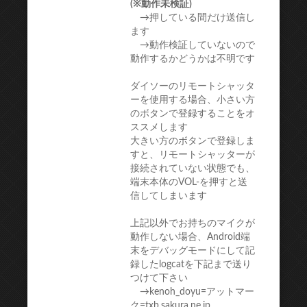
(※動作未検証)
→押している間だけ送信し
ます
→動作検証していないので
動作するかどうかは不明です
ダイソーのリモートシャッタ
ーを使用する場合、小さい方
のボタンで登録することをオ
ススメします
大きい方のボタンで登録しま
すと、リモートシャッターが
接続されていない状態でも、
端末本体のVOL-を押すと送
信してしまいます
上記以外でお持ちのマイクが
動作しない場合、Android端
末をデバッグモードにして記
録したlogcatを下記まで送り
つけて下さい
→kenoh_doyu=アットマー
ク=txb.sakura.ne.jp