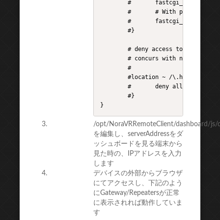
        #       fastcgi_pass unix:/
        #       # With php-cgi (or 
        #       fastcgi_pass 127.0.
        #}

        # deny access to .htaccess 
        # concurs with nginx's one

        #

        #location ~ /\.ht {

        #       deny all;

        #}

}​​
/opt/NoraVRRemoteClient/dashboard/js/co
を編集し、serverAddressをダ
ッシュボードを見る端末から
見た時の、IPアドレスを入力
します
デバイスの外部からブラウザ
にてアクセスし、下記のよう
にGateway/Repeatersが正常
に表示されれば動作していま
す