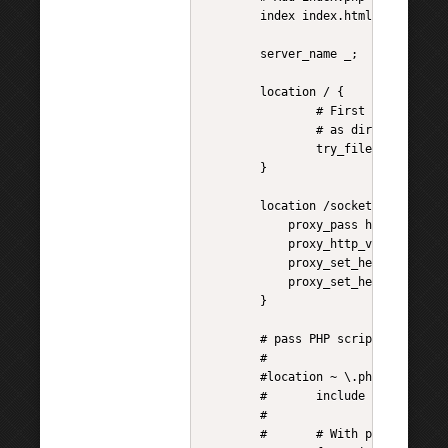
        index index.html index.htm 
        server_name _;

        location / {

                # First attempt to 
                # as directory, the
                try_files $uri $uri
        }

        location /socket.io/ {

            proxy_pass http://webso
            proxy_http_version 1.1;
            proxy_set_header Upgrad
            proxy_set_header Connec
        }

        # pass PHP scripts to FastC
        #

        #location ~ \.php$ {

        #       include snippets/fa
        #

        #       # With php-fpm (or 