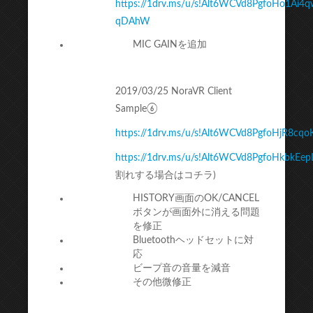
https://1drv.ms/u/s!Alt6WCVd8PgfoHo1Ai4q
qDAhW
MIC GAINを追加
2019/03/25 NoraVR Client
Sample⑥
https://1drv.ms/u/s!Alt6WCVd8PgfoHjR8cq
https://1drv.ms/u/s!Alt6WCVd8PgfoHkbkE
割れする場合はコチラ)
HISTORY画面のOK/CANCEL
ボタンが画面外に消える問題
を修正
Bluetoothヘッドセットに対
応
ビープ音の音量を減音
その他微修正