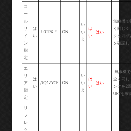
コ
ー
ル
無線機で
い
サ
は
は
く同じく
JJ0TPX F
ON
い
はい
イ
い
い
クを2回程
え
ン
を確認し
指
定
エ
無線機で
リ
い
は
は
全く同じ
ア
/JQ1ZYCF
ON
い
はい
い
い
ンクを2
指
え
UR?を
定
リ
フ
レ
ク