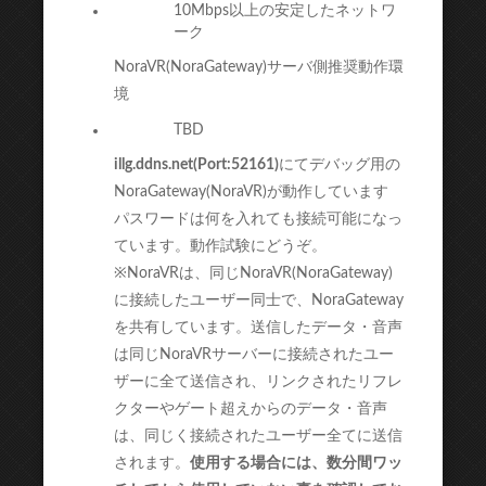
10Mbps以上の安定したネットワ
ーク
NoraVR(NoraGateway)サーバ側推奨動作環
境
TBD
illg.ddns.net(Port:52161)
にてデバッグ用の
NoraGateway(NoraVR)が動作しています
パスワードは何を入れても接続可能になっ
ています。動作試験にどうぞ。
※NoraVRは、同じNoraVR(NoraGateway)
に接続したユーザー同士で、NoraGateway
を共有しています。送信したデータ・音声
は同じNoraVRサーバーに接続されたユー
ザーに全て送信され、リンクされたリフレ
クターやゲート超えからのデータ・音声
は、同じく接続されたユーザー全てに送信
されます。
使用する場合には、数分間ワッ