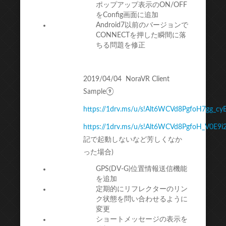
ポップアップ表示のON/OFF
をConfig画面に追加
Android7以前のバージョンで
CONNECTを押した瞬間に落
ちる問題を修正
2019/04/04 NoraVR Client
Sample⑨
https://1drv.ms/u/s!Alt6WCVd8PgfoH7gg_cy
https://1drv.ms/u/s!Alt6WCVd8PgfoH_V0E9
記で起動しないなど芳しくなか
った場合)
GPS(DV-G)位置情報送信機能
を追加
定期的にリフレクターのリン
ク状態を問い合わせるように
変更
ショートメッセージの表示を