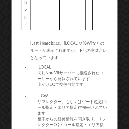
コ
マ
ン
ド
[Last Heard]には、[LOCAL]や[GW]などの
ルートが表示されますが、下記の意味合い
となっています
[LOCAL ]
同じNoraVRサーバーに接続されたユ
ーザーから発報されています
山かけCQで交信可能です
[ GW ]
リフレクター、もしくはゲート超え(コ
ール指定・エリア指定)で発報されてい
ます
相手からの経路情報を聞き取り、リフ
レクターCQ・コール指定・エリア指