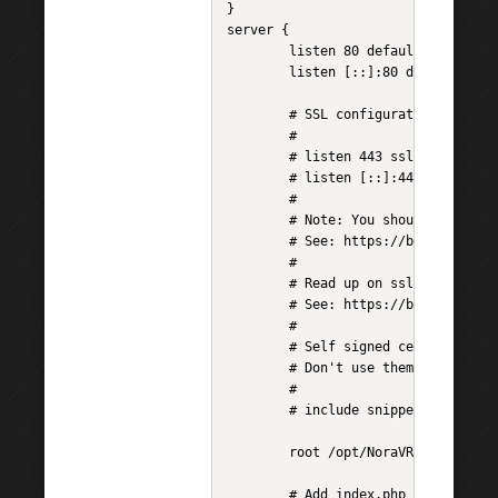
}

server {

        listen 80 default_server;

        listen [::]:80 default_serv
        # SSL configuration

        #

        # listen 443 ssl default_se
        # listen [::]:443 ssl defau
        #

        # Note: You should disable 
        # See: https://bugs.debian.
        #

        # Read up on ssl_ciphers to
        # See: https://bugs.debian.
        #

        # Self signed certs generat
        # Don't use them in a produ
        #

        # include snippets/snakeoil
        root /opt/NoraVRRemoteClien
        # Add index.php to the list