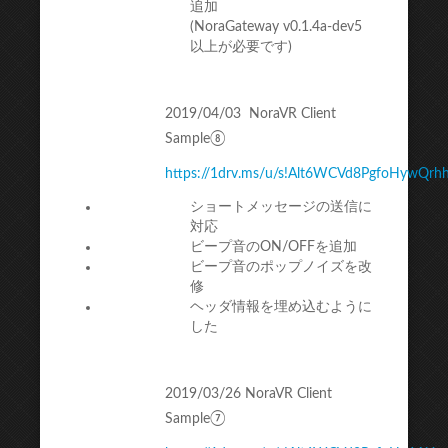
追加
(NoraGateway v0.1.4a-dev5
以上が必要です)
2019/04/03 NoraVR Client
Sample⑧
https://1drv.ms/u/s!Alt6WCVd8PgfoHywQrh
ショートメッセージの送信に
対応
ビープ音のON/OFFを追加
ビープ音のポップノイズを改
修
ヘッダ情報を埋め込むように
した
2019/03/26 NoraVR Client
Sample⑦