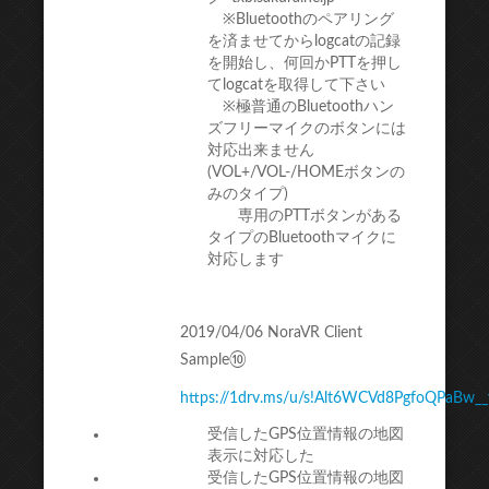
※Bluetoothのペアリング
を済ませてからlogcatの記録
を開始し、何回かPTTを押し
てlogcatを取得して下さい
※極普通のBluetoothハン
ズフリーマイクのボタンには
対応出来ません
(VOL+/VOL-/HOMEボタンの
みのタイプ)
専用のPTTボタンがある
タイプのBluetoothマイクに
対応します
2019/04/06 NoraVR Client
Sample⑩
https://1drv.ms/u/s!Alt6WCVd8PgfoQPaBw_
受信したGPS位置情報の地図
表示に対応した
受信したGPS位置情報の地図