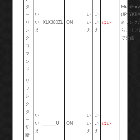
タ
MultiFo
ー
い
い
い
(JP1YKR
リ
い
XLX380ZL
ON
い
い
はい
※リンク
ン
え
え
え
ら、リフ
ク
で交信
コ
マ
ン
ド
リ
フ
レ
ク
タ
い
い
い
ー
い
_______U
ON
い
い
はい
切
え
え
え
断