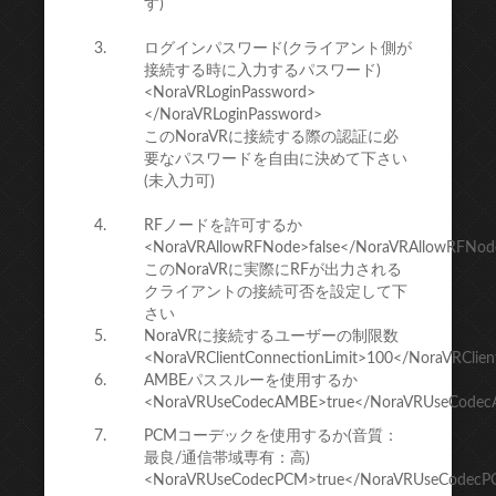
す)
ログインパスワード(クライアント側が
接続する時に入力するパスワード)
<NoraVRLoginPassword>
</NoraVRLoginPassword>
このNoraVRに接続する際の認証に必
要なパスワードを自由に決めて下さい
(未入力可)
RFノードを許可するか
<NoraVRAllowRFNode>false</NoraVRAllowRFNod
このNoraVRに実際にRFが出力される
クライアントの接続可否を設定して下
さい
NoraVRに接続するユーザーの制限数
<NoraVRClientConnectionLimit>100</NoraVRClien
AMBEパススルーを使用するか
<NoraVRUseCodecAMBE>true</NoraVRUseCode
PCMコーデックを使用するか(音質：
最良/通信帯域専有：高)
<NoraVRUseCodecPCM>true</NoraVRUseCodec