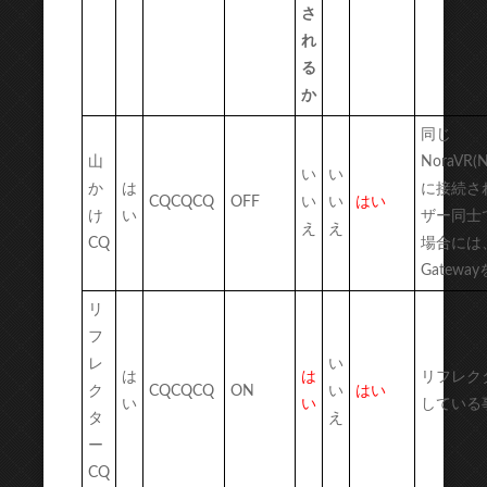
さ
れ
る
か
同じ
山
NoraVR(N
い
い
か
は
に接続さ
CQCQCQ
OFF
い
い
はい
け
い
ザー同士
え
え
CQ
場合には、
Gatewa
リ
フ
レ
い
は
は
リフレク
ク
CQCQCQ
ON
い
はい
い
い
している
タ
え
ー
CQ