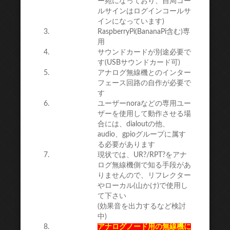
ー宛になっており、自局コー
ルサインはログインコールサ
インになっています)
RaspberryPi(BananaPi含む)専
用
サウンドカードが別途必要で
す(USBサウンドカード可)
アナログ無線機とのインター
フェース回路の自作が必要で
す
ユーザーnoraなどの専用ユー
ザーを使用して動作させる場
合には、dialoutの他、
audio、gpioグループに属す
る必要があります
現状では、UR?/RPT?をアナ
ログ無線機側で知る手段があ
りませんので、リフレクター
やローカル(山かけ)で使用し
て下さい
(効果音を出力するなど検討
中)
アナログノード用の無線機に