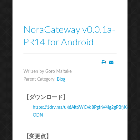
NoraGateway v0.0.1a-
PR14 for Android
Print
Email
Written by Goro Maitake
Parent Category:
Blog
【ダウンロード】
https://1drv.ms/u/s!Alt6WCVd8PgfnV4Ig2gPBfjK-
ODN
【変更点】