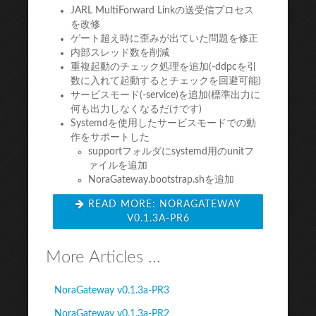
JARL MultiForward Linkの送受信プロセス
を改修
ゲート超え時に歪みが出ていた問題を修正
内部スレッド数を削減
重複起動のチェック処理を追加(-ddpcを引
数に入れて起動するとチェックを回避可能)
サービスモード(-service)を追加(標準出力に
何も出力しなくなるだけです)
Systemdを使用したサービスモードでの動
作をサポートした
supportフォルダにsystemd用のunitフ
ァイルを追加
NoraGateway.bootstrap.shを追加
READ MORE: NORAGATEWAY
V0.1.3A-PR6
More Articles ...
NoraGateway v0.1.3a-PR3
NoraGateway v0.1.3a-PR2