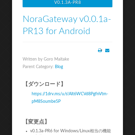
V0.1.3A-PR8
NoraGateway v0.0.1a-
PR13 for Android
Print
Email
Written by Goro Maitake
Parent Category:
Blog
【ダウンロード】
https://1drv.ms/u/s!Alt6WCVd8PgfnVtm-
pM8Soumbe5P
【変更点】
v0.1.3a-PR6 for Windows/Linux相当の機能