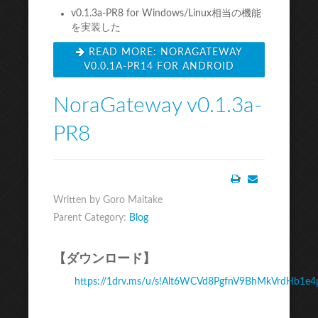
v0.1.3a-PR8 for Windows/Linux相当の機能
を実装した
READ MORE: NORAGATEWAY
V0.0.1A-PR14 FOR ANDROID
NoraGateway v0.1.3a-
PR8
Print
Email
Written by Goro Maitake
Parent Category:
Blog
【ダウンロード】
https://1drv.ms/u/s!Alt6WCVd8PgfnV9BhMkVrdHb1e4