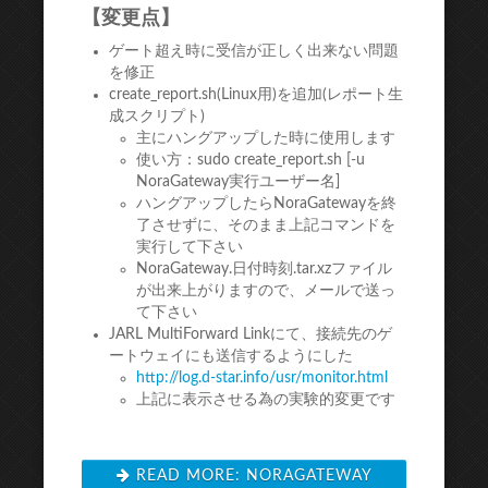
【変更点】
ゲート超え時に受信が正しく出来ない問題
を修正
create_report.sh(Linux用)を追加(レポート生
成スクリプト)
主にハングアップした時に使用します
使い方：sudo create_report.sh [-u
NoraGateway実行ユーザー名]
ハングアップしたらNoraGatewayを終
了させずに、そのまま上記コマンドを
実行して下さい
NoraGateway.日付時刻.tar.xzファイル
が出来上がりますので、メールで送っ
て下さい
JARL MultiForward Linkにて、接続先のゲ
ートウェイにも送信するようにした
http://log.d-star.info/usr/mon
itor.html
上記に表示させる為の実験的変更です
READ MORE: NORAGATEWAY