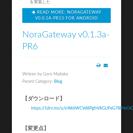
を実装した
READ MORE: NORAGATEWAY
V0.0.1A-PR13 FOR ANDROID
NoraGateway v0.1.3a-
PR6
Print
Email
Written by Goro Maitake
Parent Category:
Blog
【ダウンロード】
https://1drv.ms/u/s!Alt6WCVd8PgfnVkGUFeG780YeOi
【変更点】