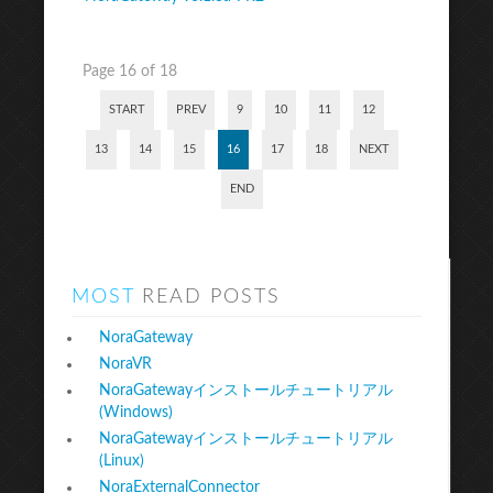
Page 16 of 18
START
PREV
9
10
11
12
13
14
15
16
17
18
NEXT
END
MOST
READ POSTS
NoraGateway
NoraVR
NoraGatewayインストールチュートリアル
(Windows)
NoraGatewayインストールチュートリアル
(Linux)
NoraExternalConnector